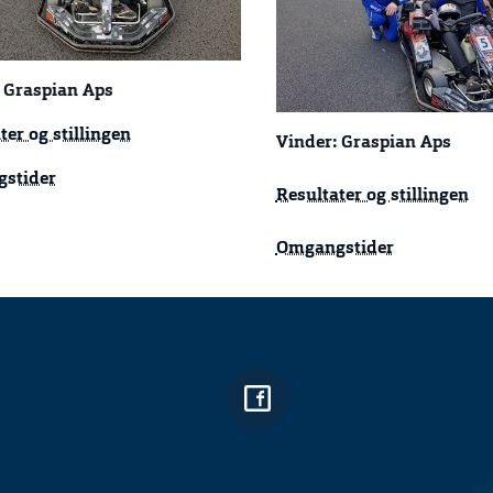
 Graspian Aps
ter og stillingen
Vinder: Graspian Aps
stider
Resultater og stillingen
Omgangstider